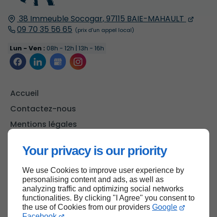
38 Immeuble Socogar,
97115
BAIE-MAHAULT
09 70 35 56 65
Lun - Ven :
08h - 12h | 13h - 16h
Accueil
Contactez-nous
Mentions légales
Plan du site
Your privacy is our priority
We use Cookies to improve user experience by
personalising content and ads, as well as
Haut de page
analyzing traffic and optimizing social networks
functionalities. By clicking "I Agree" you consent to
the use of Cookies from our providers
Google
Facebook
.