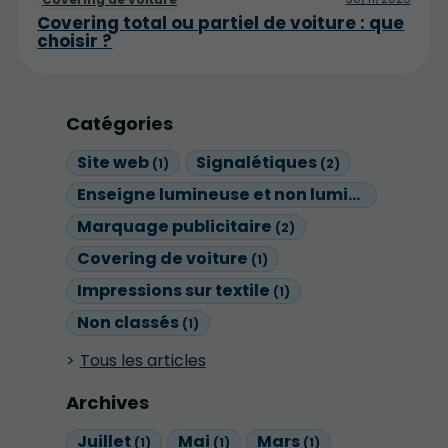
Covering total ou partiel de voiture : que
choisir ?
Catégories
Site web
Signalétiques
(1)
(2)
Enseigne lumineuse et non lumineuse
(1)
Marquage publicitaire
(2)
Covering de voiture
(1)
Impressions sur textile
(1)
Non classés
(1)
Tous les articles
Archives
Juillet
Mai
Mars
(1)
(1)
(1)