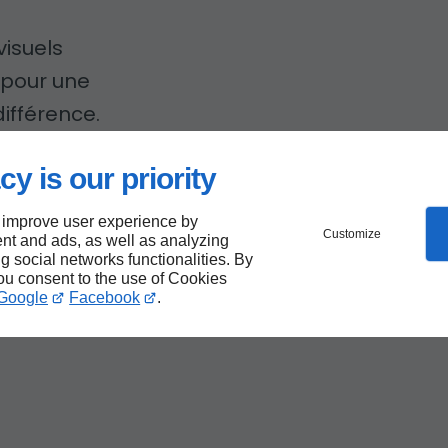
isuels
r pour une
 différence.
cy is our priority
e
 improve user experience by
Customize
nt and ads, as well as analyzing
r
ng social networks functionalities. By
you consent to the use of Cookies
Google
Facebook
.