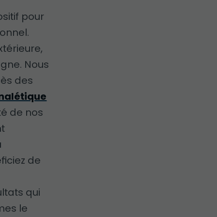
itif pour
ionnel.
térieure,
agne. Nous
cès des
nalétique
té de nos
nt
a
ficiez de
ltats qui
mes le