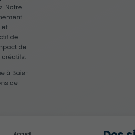
z. Notre
einement
e
et
ctif de
impact de
créatifs.
ue à Baie-
ons de
Accueil