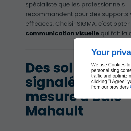
spécialiste que les professionnels
recommandent pour des supports v
efficaces. Choisir SIGMA, c'est opte
communication visuelle
qui fait la
Your priva
Des solutions d
We use Cookies to
personalising conte
signalétique su
traffic and optimizi
clicking "I Agree" 
from our providers
mesure à Baie-
Mahault