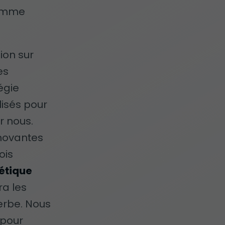
gamme
ion sur
es
égie
lisés pour
r nous.
novantes
ois
étique
ra les
erbe. Nous
 pour