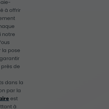
Baie-
 à offrir
èrement
chaque
i notre
Vous
r la pose
 garantir
e près de
s dans la
on par la
aire
est
ttant à