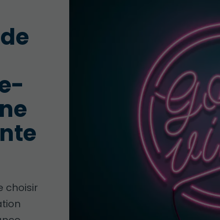
 de
ie-
une
nte
 choisir
tion