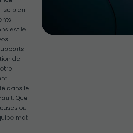
tance
rise bien
ents.
ns est le
vos
supports
tion de
votre
ont
ité dans le
ault. Que
neuses ou
quipe met