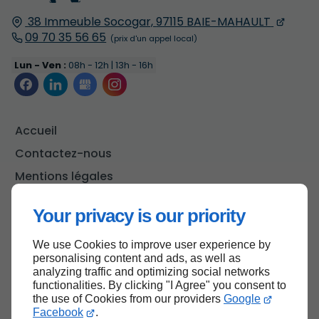
38 Immeuble Socogar,
97115
BAIE-MAHAULT
09 70 35 56 65
Lun - Ven :
08h - 12h | 13h - 16h
Accueil
Contactez-nous
Mentions légales
Plan du site
Your privacy is our priority
We use Cookies to improve user experience by
personalising content and ads, as well as
Haut de page
analyzing traffic and optimizing social networks
functionalities. By clicking "I Agree" you consent to
the use of Cookies from our providers
Google
Facebook
.