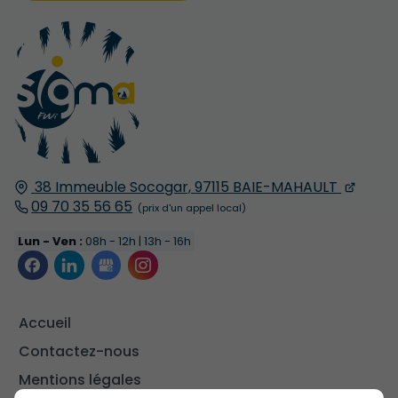
38 Immeuble Socogar,
97115
BAIE-MAHAULT
09 70 35 56 65
Lun - Ven :
08h - 12h | 13h - 16h
Accueil
Contactez-nous
Mentions légales